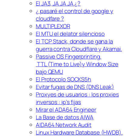
El JA3, JA JA JA ¿?
¿ pasaré el control de google y
cloudfare ?
MULTIPLEXOR
El MTU el delator silencioso
El TCP Stack, donde se gana la
guerra contra Cloudflare y Akamai.
Passive OS Fingerprinting.
TTL (Time to Live)y Window Size
bajo QEMU
El Protocolo SOCKS5h
Evitar fugas de DNS (DNS Leak)
Proxyes de usuarios : los proxies
inversos : ip’s fijas
Mirar el ADA64 Engineer
La Base de datos AIWA
AIDA64 Network Audit
Linux Hardware Database (HWDB).