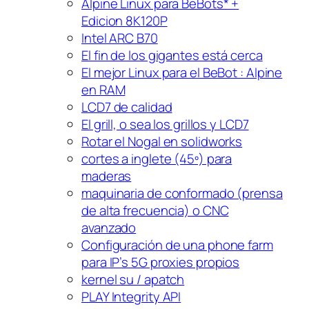
Alpine Linux para BeBots* +
Edicion 8K120P
Intel ARC B70
El fin de los gigantes está cerca
El mejor Linux para el BeBot : Alpine
en RAM
LCD7 de calidad
El grill, o sea los grillos y LCD7
Rotar el Nogal en solidworks
cortes a inglete (45º) para
maderas
maquinaria de conformado (prensa
de alta frecuencia) o CNC
avanzado
Configuración de una phone farm
para IP’s 5G proxies propios
kernel su / apatch
PLAY Integrity API