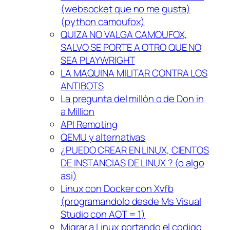
(websocket que no me gusta)
(python camoufox)
QUIZA NO VALGA CAMOUFOX,
SALVO SE PORTE A OTRO QUE NO
SEA PLAYWRIGHT
LA MAQUINA MILITAR CONTRA LOS
ANTIBOTS
La pregunta del millón o de Don in
a Million
API Remoting
QEMU y alternativas
¿PUEDO CREAR EN LINUX, CIENTOS
DE INSTANCIAS DE LINUX ? (o algo
asi)
Linux con Docker con Xvfb
(programandolo desde Ms Visual
Studio con AOT = 1)
Migrar a Linux portando el codigo