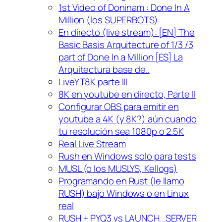
1st Video of Doninam : Done In A
Million (los SUPERBOTS)
En directo (live stream): [EN] The
Basic Basis Arquitecture of 1/3 /3
part of Done In a Million [ES] La
Arquitectura base de..
LiveYT8K parte III
8K en youtube en directo, Parte II
Configurar OBS para emitir en
youtube a 4K (y 8K?) aún cuando
tu resolución sea 1080p o 2.5K
Real Live Stream
Rush en Windows solo para tests
MUSL (o los MUSLYS, Kellogs)
Programando en Rust (le llamo
RUSH) bajo Windows o en Linux
real
RUSH + PYQ3 vs LAUNCH_SERVER