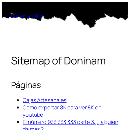
Saltar
al
Done in a Million
contenido
Sitemap of Doninam
Páginas
Cajas Artesanales
Como exportar 8K para ver 8K en
youtube
El número 933 333 333 parte 3, ¿ alguien
da más ?