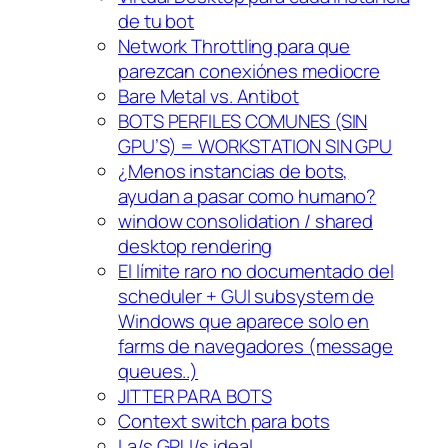
de tu bot
Network Throttling para que
parezcan conexiónes mediocre
Bare Metal vs. Antibot
BOTS PERFILES COMUNES (SIN
GPU’S) = WORKSTATION SIN GPU
¿Menos instancias de bots,
ayudan a pasar como humano?
window consolidation / shared
desktop rendering
El límite raro no documentado del
scheduler + GUI subsystem de
Windows que aparece solo en
farms de navegadores (message
queues..)
JITTER PARA BOTS
Context switch para bots
La/s GPU/s ideal