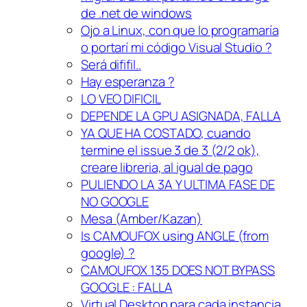
de .net de windows
Ojo a Linux, con que lo programaría
o portarí mi código Visual Studio ?
Será dififil..
Hay esperanza ?
LO VEO DIFICIL
DEPENDE LA GPU ASIGNADA, FALLA
YA QUE HA COSTADO, cuando
termine el issue 3 de 3 (2/2 ok),
creare libreria, al igual de pago
PULIENDO LA 3A Y ULTIMA FASE DE
NO GOOGLE
Mesa (Amber/Kazan)
Is CAMOUFOX using ANGLE (from
google) ?
CAMOUFOX 135 DOES NOT BYPASS
GOOGLE : FALLA
Virtual Desktop para cada instancia