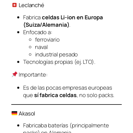
Leclanché
Fabrica
celdas Li-ion en Europa
(Suiza/Alemania)
.
Enfocado a:
ferroviario
naval
industrial pesado
Tecnologías propias (ej. LTO).
Importante:
Es de las pocas empresas europeas
que
sí fabrica celdas
, no solo packs.
Akasol
Fabricaba baterías (principalmente
packs) en Alemania.