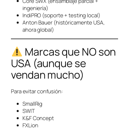
Core SWX (ensamblaje parcial +
ingeniería)
IndiPRO (soporte + testing local)
Anton Bauer (históricamente USA,
ahora global)
Marcas que NO son
USA (aunque se
vendan mucho)
Para evitar confusión:
SmallRig
SWIT
K&F Concept
FXLion