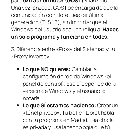
para
extraer el motor (GOST)
y lanzarlo.
Una vez lanzado, GOST se encarga de que la
comunicación con Lloret sea de última
generación (TLS 1.3), sin importar que el
Windows del usuario sea una reliquia.
Haces
un solo programa y funciona en todos.
3. Diferencia entre «Proxy del Sistema» y tu
«Proxy Inverso»
Lo que NO quieres:
Cambiar la
configuración de red de Windows (el
panel de control). Eso sí depende de la
versión de Windows y el usuario lo
notaría.
Lo que SÍ estamos haciendo:
Crear un
«túnel privado». Tu bot en Lloret habla
con tu programa en Madrid. Esa charla
es privada y usa la tecnología que tú