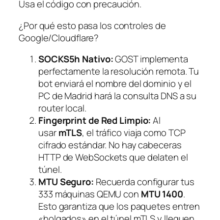
Usa el código con precaución.
¿Por qué esto pasa los controles de
Google/Cloudflare?
SOCKS5h Nativo:
GOST implementa
perfectamente la resolución remota. Tu
bot enviará el nombre del dominio y el
PC de Madrid hará la consulta DNS a su
router local.
Fingerprint de Red Limpio:
Al
usar
mTLS
, el tráfico viaja como TCP
cifrado estándar. No hay cabeceras
HTTP de WebSockets que delaten el
túnel.
MTU Seguro:
Recuerda configurar tus
333 máquinas QEMU con
MTU 1400
.
Esto garantiza que los paquetes entren
«holgados» en el túnel mTLS y lleguen