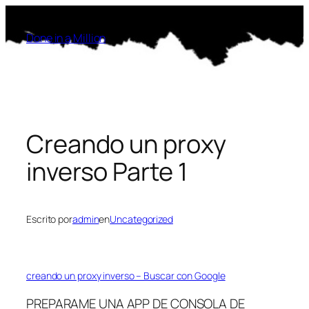
Saltar
al
Done in a Million
contenido
Creando un proxy
inverso Parte 1
Escrito por
admin
en
Uncategorized
creando un proxy inverso – Buscar con Google
PREPARAME UNA APP DE CONSOLA DE