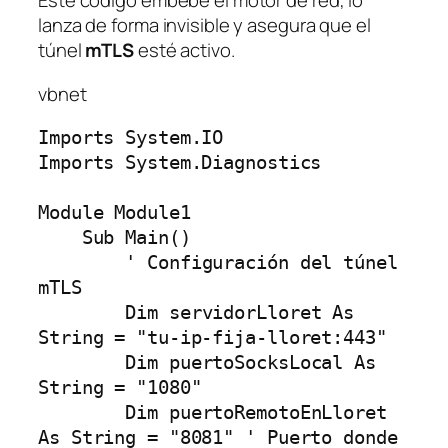
Este código embebe el motor de red, lo
lanza de forma invisible y asegura que el
túnel
mTLS
esté activo.
vbnet
Imports System.IO

Imports System.Diagnostics

Module Module1

    Sub Main()

        ' Configuración del túnel 
mTLS

        Dim servidorLloret As 
String = "tu-ip-fija-lloret:443"

        Dim puertoSocksLocal As 
String = "1080"

        Dim puertoRemotoEnLloret 
As String = "8081" ' Puerto donde 