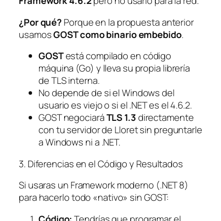
Framework 4.6.2
pero no usarlo para la red.
¿Por qué?
Porque en la propuesta anterior
usamos
GOST como binario embebido
.
GOST
está compilado en código
máquina (Go) y lleva su propia librería
de TLS interna.
No depende de si el Windows del
usuario es viejo o si el .NET es el 4.6.2.
GOST negociará
TLS 1.3
directamente
con tu servidor de Lloret sin preguntarle
a Windows ni a .NET.
3. Diferencias en el Código y Resultados
Si usaras un Framework moderno (.NET 8)
para hacerlo todo «nativo» sin GOST:
Código:
Tendrías que programar el