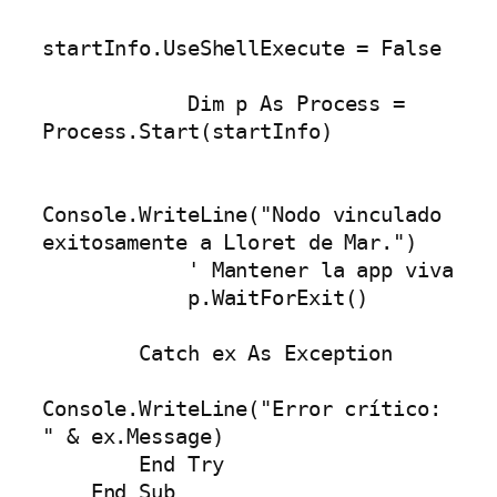
startInfo.UseShellExecute = False

            Dim p As Process = 
Process.Start(startInfo)

Console.WriteLine("Nodo vinculado 
exitosamente a Lloret de Mar.")

            ' Mantener la app viva

            p.WaitForExit()

        Catch ex As Exception

Console.WriteLine("Error crítico: 
" & ex.Message)

        End Try

    End Sub
