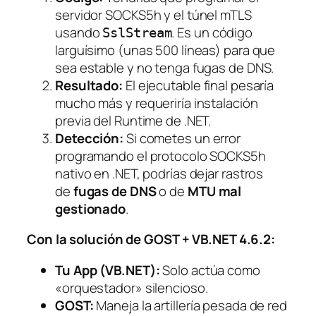
servidor SOCKS5h y el túnel mTLS
usando
. Es un código
SslStream
larguísimo (unas 500 líneas) para que
sea estable y no tenga fugas de DNS.
Resultado:
El ejecutable final pesaría
mucho más y requeriría instalación
previa del Runtime de .NET.
Detección:
Si cometes un error
programando el protocolo SOCKS5h
nativo en .NET, podrías dejar rastros
de
fugas de DNS
o de
MTU mal
gestionado
.
Con la solución de GOST + VB.NET 4.6.2:
Tu App (VB.NET):
Solo actúa como
«orquestador» silencioso.
GOST:
Maneja la artillería pesada de red