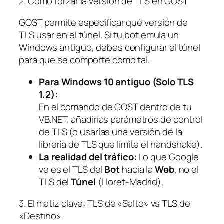
2. Cómo forzar la versión de TLS en GOST
GOST permite especificar qué versión de
TLS usar en el túnel. Si tu bot emula un
Windows antiguo, debes configurar el túnel
para que se comporte como tal.
Para Windows 10 antiguo (Solo TLS
1.2):
En el comando de GOST dentro de tu
VB.NET, añadirías parámetros de control
de TLS (o usarías una versión de la
librería de TLS que limite el handshake).
La realidad del tráfico:
Lo que Google
ve es el TLS del
Bot
hacia la
Web
, no el
TLS del
Túnel
(Lloret-Madrid).
3. El matiz clave: TLS de «Salto» vs TLS de
«Destino»