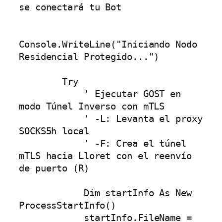
se conectará tu Bot

Console.WriteLine("Iniciando Nodo 
Residencial Protegido...")

        Try

            ' Ejecutar GOST en 
modo Túnel Inverso con mTLS

            ' -L: Levanta el proxy 
SOCKS5h local

            ' -F: Crea el túnel 
mTLS hacia Lloret con el reenvío 
de puerto (R)

            Dim startInfo As New 
ProcessStartInfo()

            startInfo.FileName = 