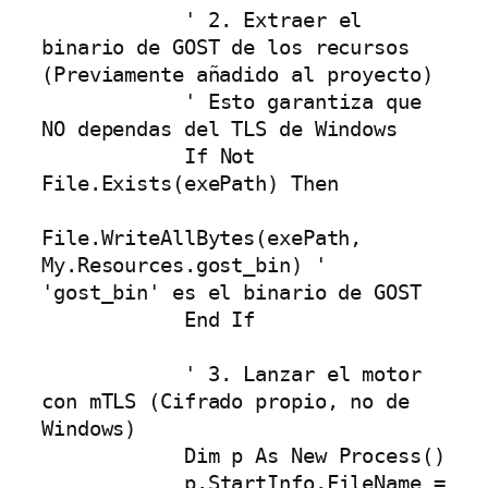
            ' 2. Extraer el 
binario de GOST de los recursos 
(Previamente añadido al proyecto)

            ' Esto garantiza que 
NO dependas del TLS de Windows

            If Not 
File.Exists(exePath) Then

File.WriteAllBytes(exePath, 
My.Resources.gost_bin) ' 
'gost_bin' es el binario de GOST

            End If

            ' 3. Lanzar el motor 
con mTLS (Cifrado propio, no de 
Windows)

            Dim p As New Process()

            p.StartInfo.FileName = 