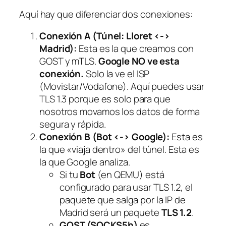
Aquí hay que diferenciar dos conexiones:
Conexión A (Túnel: Lloret <->
Madrid):
Esta es la que creamos con
GOST y mTLS.
Google NO ve esta
conexión.
Solo la ve el ISP
(Movistar/Vodafone). Aquí puedes usar
TLS 1.3 porque es solo para que
nosotros movamos los datos de forma
segura y rápida.
Conexión B (Bot <-> Google):
Esta es
la que «viaja dentro» del túnel. Esta es
la que Google analiza.
Si tu
Bot
(en QEMU) está
configurado para usar TLS 1.2, el
paquete que salga por la IP de
Madrid será un paquete
TLS 1.2
.
GOST (SOCKS5h)
es