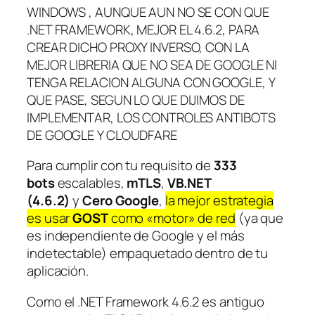
WINDOWS , AUNQUE AUN NO SE CON QUE
.NET FRAMEWORK, MEJOR EL 4.6.2, PARA
CREAR DICHO PROXY INVERSO, CON LA
MEJOR LIBRERIA QUE NO SEA DE GOOGLE NI
TENGA RELACION ALGUNA CON GOOGLE, Y
QUE PASE, SEGUN LO QUE DIJIMOS DE
IMPLEMENTAR, LOS CONTROLES ANTIBOTS
DE GOOGLE Y CLOUDFARE
Para cumplir con tu requisito de
333
bots
escalables,
mTLS
,
VB.NET
(4.6.2)
y
Cero Google
,
la mejor estrategia
es usar
GOST
como «motor» de red
(ya que
es independiente de Google y el más
indetectable) empaquetado dentro de tu
aplicación.
Como el .NET Framework 4.6.2 es antiguo