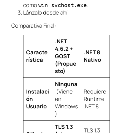
como
.
win_svchost.exe
Lánzalo desde ahí.
Comparativa Final:
.NET
4.6.2 +
Caracte
.NET 8
GOST
rística
Nativo
(Propue
sto)
Ninguna
Instalaci
(Viene
Requiere
ón
en
Runtime
Usuario
Windows
.NET 8
)
TLS 1.3
TLS 1.3