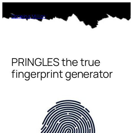
Saltar
al
Done in a Million
contenido
PRINGLES the true
fingerprint generator