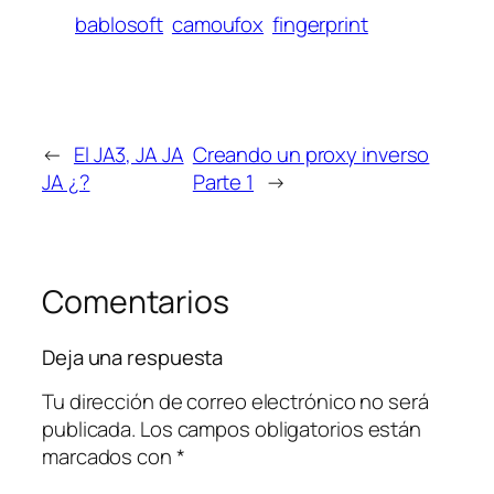
bablosoft
camoufox
fingerprint
←
El JA3, JA JA
Creando un proxy inverso
JA ¿?
Parte 1
→
Comentarios
Deja una respuesta
Tu dirección de correo electrónico no será
publicada.
Los campos obligatorios están
marcados con
*