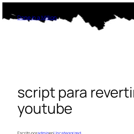
Saltar
al
Done in a Million
contenido
script para reverti
youtube
Escrito por
admin
en
Uncategorized