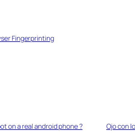
ser Fingerprinting
ot on a real android phone ?
Ojo con l