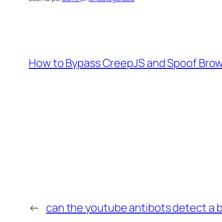
How to Bypass CreepJS and Spoof Brow
←
can the youtube antibots detect a b