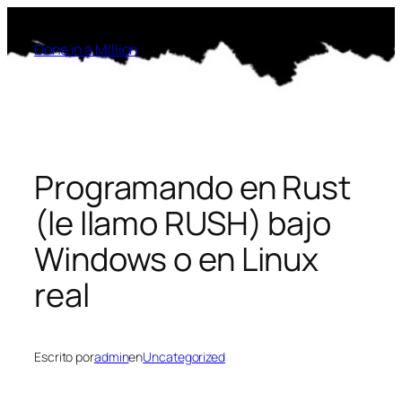
Saltar
al
Done in a Million
contenido
Programando en Rust
(le llamo RUSH) bajo
Windows o en Linux
real
Escrito por
admin
en
Uncategorized