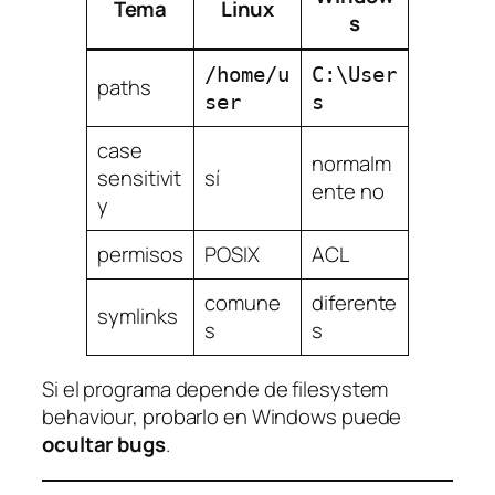
Tema
Linux
s
/home/u
C:\User
paths
ser
s
case
normalm
sensitivit
sí
ente no
y
permisos
POSIX
ACL
comune
diferente
symlinks
s
s
Si el programa depende de filesystem
behaviour, probarlo en Windows puede
ocultar bugs
.